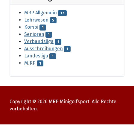
MRP Allgemein
17
Lehrwesen
5
Kombi
1
Senioren
1
Verbandsliga
1
Ausschreibungen
1
Landesliga
1
MJRP
1
Copyright © 2026 MRP Minigolfsport. Alle Rechte
vorbehalten.