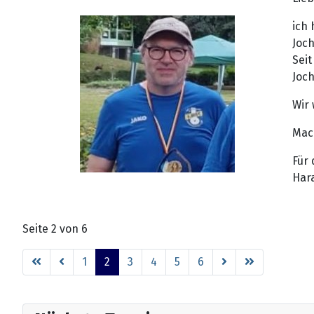
ich 
Joch
Seit
Joch
Wir 
Mach
Für
Har
Seite 2 von 6
1
2
3
4
5
6