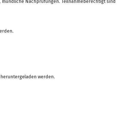
ig, mündliche Nachprüfungen. Teilnahmeberechtigt sind
werden.
) heruntergeladen werden.