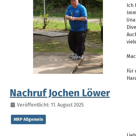
Ich 
Imme
Unab
Dive
Auch
viel
Mach
Für
Har
Nachruf Jochen Löwer
Veröffentlicht: 11. August 2025
MRP Allgemein
Lie